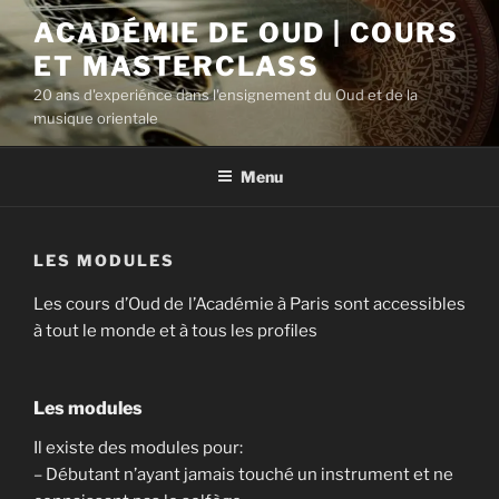
Aller
ACADÉMIE DE OUD | COURS
au
ET MASTERCLASS
contenu
principal
20 ans d'experiénce dans l'ensignement du Oud et de la
musique orientale
Menu
LES MODULES
Les cours d’Oud de l’Académie à Paris sont accessibles
à tout le monde et à tous les profiles
Les modules
Il existe des modules pour:
– Débutant n’ayant jamais touché un instrument et ne