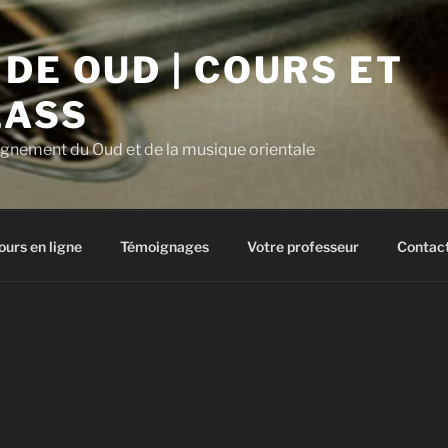
DE OUD | COURS ET
LASS
ignement du Oud et de la musique orientale
ours en ligne
Témoignages
Votre professeur
Contac