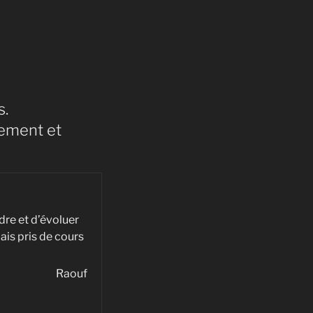
s.
dement et
dre et d’évoluer
ais pris de cours
ne excellente méthode »
Raouf