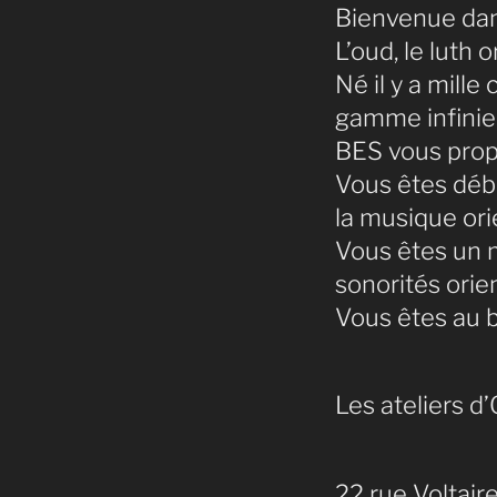
Bienvenue dan
L’oud, le luth 
Né il y a mille
gamme infinie 
BES vous prop
Vous êtes débu
la musique ori
Vous êtes un m
sonorités orie
Vous êtes au b
Les ateliers d’
22 rue Voltair