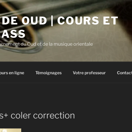
DE OUD | COURS ET
LASS
ignement du Oud et de la musique orientale
ours en ligne
Témoignages
Votre professeur
Contac
+ coler correction